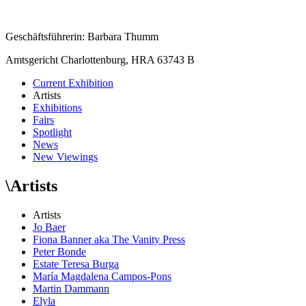
Geschäftsführerin: Barbara Thumm
Amtsgericht Charlottenburg, HRA 63743 B
Current Exhibition
Artists
Exhibitions
Fairs
Spotlight
News
New Viewings
\
Artists
Artists
Jo Baer
Fiona Banner aka The Vanity Press
Peter Bonde
Estate Teresa Burga
María Magdalena Campos-Pons
Martin Dammann
Elyla