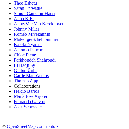
Theo Eshetu
Sarah Entwistle
Simon Cantemir Hausì
Anna K.E.
Anne-Mie Van Kerckhoven
Johnny Miller
Roméo Mivekannin
Mukenge/Schellhammer
Kaloki Nyamai
Antonio Paucar
Chloe Piene
Farkhondeh Shahroudi
El Hadji Sy
Gülbin Ünlü
Carrie Mae Weems
Thomas Zipp
Collaborations
Helcio Barros
María José Arjona
Fernanda Galvão
Alex Schweder
©
OpenStreetMap contributors